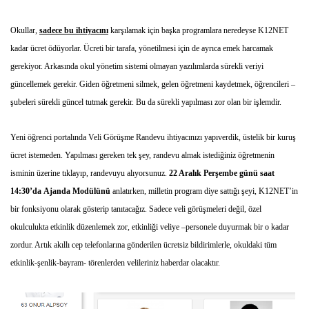
Okullar,
sadece bu ihtiyacını
karşılamak için başka programlara neredeyse K12NET
kadar ücret ödüyorlar. Ücreti bir tarafa, yönetilmesi için de ayrıca emek harcamak
gerekiyor. Arkasında okul yönetim sistemi olmayan yazılımlarda sürekli veriyi
güncellemek gerekir. Giden öğretmeni silmek, gelen öğretmeni kaydetmek, öğrencileri –
şubeleri sürekli güncel tutmak gerekir. Bu da sürekli yapılması zor olan bir işlemdir.
Yeni öğrenci portalında Veli Görüşme Randevu ihtiyacınızı yapıverdik, üstelik bir kuruş
ücret istemeden. Yapılması gereken tek şey, randevu almak istediğiniz öğretmenin
isminin üzerine tıklayıp, randevuyu alıyorsunuz.
22 Aralık Perşembe günü saat
14:30’da Ajanda Modülünü
anlatırken, milletin program diye sattığı şeyi, K12NET’in
bir fonksiyonu olarak gösterip tanıtacağız. Sadece veli görüşmeleri değil, özel
okulculukta etkinlik düzenlemek zor, etkinliği veliye –personele duyurmak bir o kadar
zordur. Artık akıllı cep telefonlarına gönderilen ücretsiz bildirimlerle, okuldaki tüm
etkinlik-şenlik-bayram- törenlerden velileriniz haberdar olacaktır.