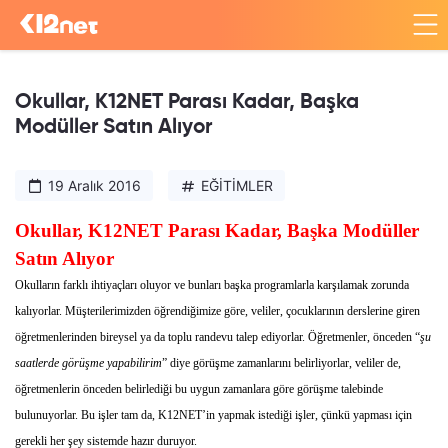
Okullar, K12NET Parası Kadar, Başka
Modüller Satın Alıyor
19 Aralık 2016
EĞİTİMLER
Okullar, K12NET Parası Kadar, Başka Modüller
Satın Alıyor
Okulların farklı ihtiyaçları oluyor ve bunları başka programlarla karşılamak zorunda
kalıyorlar. Müşterilerimizden öğrendiğimize göre, veliler, çocuklarının derslerine giren
öğretmenlerinden bireysel ya da toplu randevu talep ediyorlar. Öğretmenler, önceden “
şu
saatlerde görüşme yapabilirim
” diye görüşme zamanlarını belirliyorlar, veliler de,
öğretmenlerin önceden belirlediği bu uygun zamanlara göre görüşme talebinde
bulunuyorlar. Bu işler tam da, K12NET’in yapmak istediği işler, çünkü yapması için
gerekli her şey sistemde hazır duruyor.