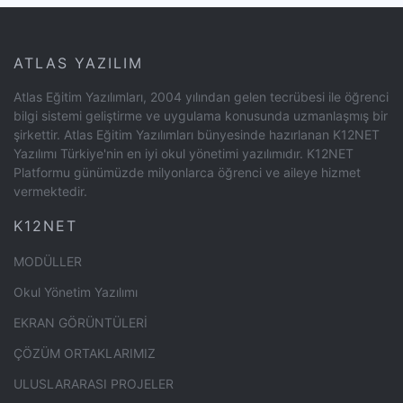
ATLAS YAZILIM
Atlas Eğitim Yazılımları, 2004 yılından gelen tecrübesi ile öğrenci
bilgi sistemi geliştirme ve uygulama konusunda uzmanlaşmış bir
şirkettir. Atlas Eğitim Yazılımları bünyesinde hazırlanan K12NET
Yazılımı Türkiye'nin en iyi okul yönetimi yazılımıdır. K12NET
Platformu günümüzde milyonlarca öğrenci ve aileye hizmet
vermektedir.
K12NET
MODÜLLER
Okul Yönetim Yazılımı
EKRAN GÖRÜNTÜLERİ
ÇÖZÜM ORTAKLARIMIZ
ULUSLARARASI PROJELER