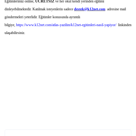
Eğitimlerimiz online,
ÜCRETSİZ
ve her okul kendi yerinden eğitimi
dinleyebilmektedir. Katılmak isteyenlerin sadece
destek@k12net.com
adresine mail
göndermeleri yeterlidir. Eğitimler konusunda ayrıntılı
bilgiye,
https://www.k12net.com/atlas-yazilim/k12net-egitimleri-nasil-yapiyor/
linkinden
ulaşabilirsiniz.