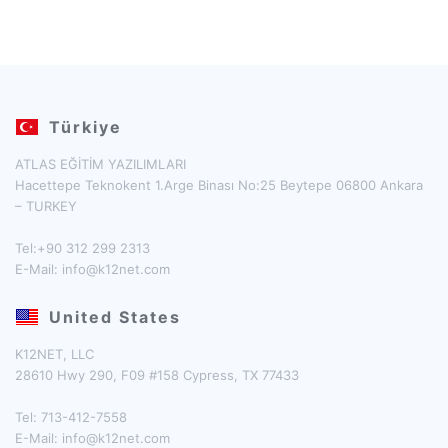
Türkiye
ATLAS EĞİTİM YAZILIMLARI
Hacettepe Teknokent 1.Arge Binası No:25 Beytepe 06800 Ankara
– TURKEY
Tel:+90 312 299 2313
E-Mail:
info@k12net.com
United States
K12NET, LLC
28610 Hwy 290, F09 #158 Cypress, TX 77433
Tel: 713-412-7558
E-Mail:
info@k12net.com