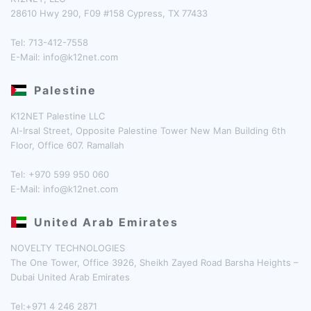
28610 Hwy 290, F09 #158 Cypress, TX 77433
Tel: 713-412-7558
E-Mail:
info@k12net.com
Palestine
K12NET Palestine LLC
Al-Irsal Street, Opposite Palestine Tower New Man Building 6th
Floor, Office 607. Ramallah
Tel: +970 599 950 060
E-Mail:
info@k12net.com
United Arab Emirates
NOVELTY TECHNOLOGIES
The One Tower, Office 3926, Sheikh Zayed Road Barsha Heights –
Dubai United Arab Emirates
Tel:+971 4 246 2871