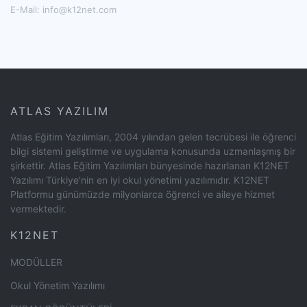
E-Mail:
info@k12net.com
ATLAS YAZILIM
Atlas Eğitim Yazılımları, 2004 yılından gelen tecrübesi ile öğrenci
bilgi sistemi geliştirme ve uygulama konusunda uzmanlaşmış bir
şirkettir. Atlas Eğitim Yazılımları bünyesinde hazırlanan K12NET
Yazılımı Türkiye'nin en iyi okul yönetimi yazılımıdır. K12NET
Platformu günümüzde milyonlarca öğrenci ve aileye hizmet
vermektedir.
K12NET
MODÜLLER
Okul Yönetim Yazılımı