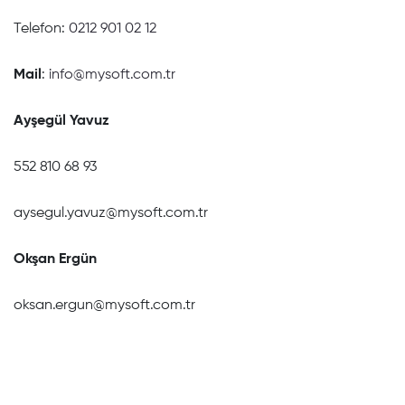
Telefon:
0212 901 02 12
Mail
:
info@mysoft.com.tr
Ayşegül Yavuz
552 810 68 93
aysegul.yavuz@mysoft.com.tr
Okşan Ergün
oksan.ergun@mysoft.com.tr