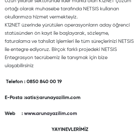
Uzun yıllardır sektöründe lider marka olan K12NET çözüm
ortağı olarak muhasebe tarafında NETSIS kullanan
okullarımıza hizmet vermekteyiz.
K12NET üzerinde yürütülen operasyonların aday öğrenci
statüsünden ön kayıt ile başlayarak, sözleşme,
faturalama ve tahsilat işlemleri ile tüm süreçlerinizi NETSIS
ile entegre ediyoruz. Birçok farklı projedeki NETSIS
Entegrasyon tecrübemiz ile tanışmak için bize
ulaşabilirsiniz
Telefon : 0850 840 00 19
E-Posta :
satis@arunayazilim.com
Web :
www.arunayazilim.com
YAYINEVLERİMİZ