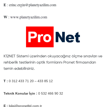
E
:
erinc.ergin@planetyazilim.com
W
:
www.planetyazilim.com
K12NET Sistemi üzerinden okuyacağınız ölçme sınavları ve
rehberlik testlerinin optik formlarını Pronet firmasından
temin edebilirsiniz.
T
:
0 312 433 71 20 – 433 85 12
Teknik Konular İçin :
0 532 466 90 32
E :
bilgi@pronetltd.com.tr