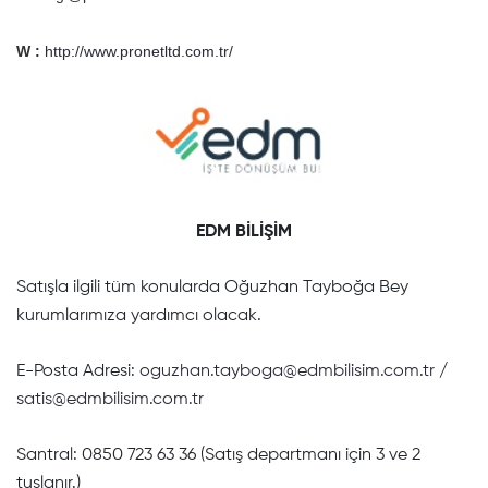
W :
http://www.pronetltd.com.tr/
EDM BİLİŞİM
Satışla ilgili tüm konularda Oğuzhan Tayboğa Bey
kurumlarımıza yardımcı olacak.
E-Posta Adresi:
oguzhan.tayboga@edmbilisim.com.tr
/
satis@edmbilisim.com.tr
Santral: 0850 723 63 36 (Satış departmanı için 3 ve 2
tuşlanır.)