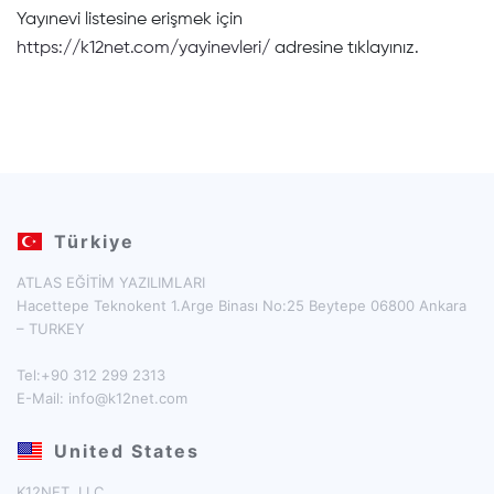
Yayınevi listesine erişmek için
https://k12net.com/yayinevleri/
adresine tıklayınız.
Türkiye
ATLAS EĞİTİM YAZILIMLARI
Hacettepe Teknokent 1.Arge Binası No:25 Beytepe 06800 Ankara
– TURKEY
Tel:+90 312 299 2313
E-Mail:
info@k12net.com
United States
K12NET, LLC