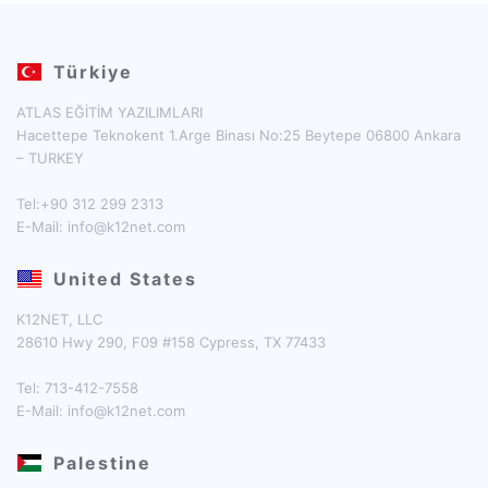
Türkiye
ATLAS EĞİTİM YAZILIMLARI
Hacettepe Teknokent 1.Arge Binası No:25 Beytepe 06800 Ankara
– TURKEY
Tel:+90 312 299 2313
E-Mail:
info@k12net.com
United States
K12NET, LLC
28610 Hwy 290, F09 #158 Cypress, TX 77433
Tel: 713-412-7558
E-Mail:
info@k12net.com
Palestine