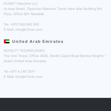
K12NET Palestine LLC
Al-Irsal Street, Opposite Palestine Tower New Man Building 6th
Floor, Office 607. Ramallah
Tel: +970 599 950 060
E-Mail:
info@k12net.com
United Arab Emirates
NOVELTY TECHNOLOGIES
The One Tower, Office 3926, Sheikh Zayed Road Barsha Heights –
Dubai United Arab Emirates
Tel:+971 4 246 2871
E-Mail:
info@k12net.com