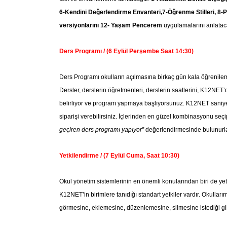
6-Kendini Değerlendirme Envanteri,7-Öğrenme Stilleri, 8-P
versiyonlarını 12- Yaşam Pencerem
uygulamalarını anlatac
Ders Programı / (6 Eylül Perşembe Saat 14:30)
Ders Programı okulların açılmasına birkaç gün kala öğrenileme
Dersler, derslerin öğretmenleri, derslerin saatlerini, K12NE
belirliyor ve program yapmaya başlıyorsunuz. K12NET saniyele
siparişi verebilirsiniz. İçlerinden en güzel kombinasyonu seç
geçiren ders programı yapıyor”
değerlendirmesinde bulunurl
Yetkilendirme / (7 Eylül Cuma, Saat 10:30)
Okul yönetim sistemlerinin en önemli konularından biri de yetki
K12NET’in birimlere tanıdığı standart yetkiler vardır. Okullarım
görmesine, eklemesine, düzenlemesine, silmesine istediği gib