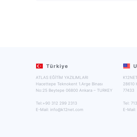
Türkiye
U
ATLAS EĞİTİM YAZILIMLARI
K12NET
Hacettepe Teknokent 1.Arge Binası
28610 
No:25 Beytepe 06800 Ankara – TURKEY
77433
Tel:+90 312 299 2313
Tel: 7
E-Mail:
info@k12net.com
E-Mail