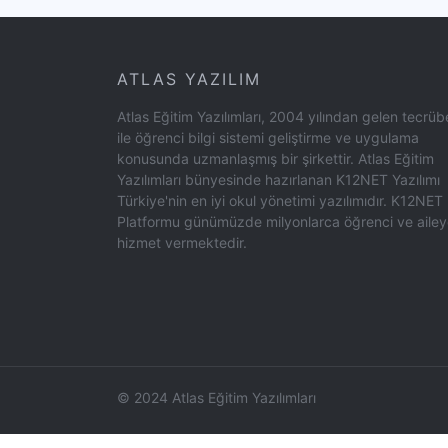
ATLAS YAZILIM
Atlas Eğitim Yazılımları, 2004 yılından gelen tecrüb
ile öğrenci bilgi sistemi geliştirme ve uygulama
konusunda uzmanlaşmış bir şirkettir. Atlas Eğitim
Yazılımları bünyesinde hazırlanan K12NET Yazılımı
Türkiye'nin en iyi okul yönetimi yazılımıdır. K12NET
Platformu günümüzde milyonlarca öğrenci ve aile
hizmet vermektedir.
© 2024 Atlas Eğitim Yazılımları