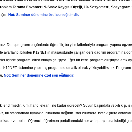
roblem Tarama Envanteri, 9-Sınav Kaygısı Ölçeği, 10- Sosyometri, Sosyagram 11-
ağız.
Not: Seminer dönemine özel son eğitimdir.
z. Ders programı bugünlerde öğrenilir, bu yılın kriterleriyle program yapma egzersiz
T’de ayarlayıp, bilgileri K12NET’in masaüstünde çalışan ders dağıtım programına g
r içinde programı oluşturmaya çalışıyor. Eğer bir kere program oluştuysa artık ayn
ip, K12NET sistemine yapılmış programı otomatik olarak yükleyebilirsiniz. Programı
ar.
Not: Seminer dönemine özel son eğitimdir.
lendirmedir. Kim, hangi ekranı, ne kadar görecek? Suyun başındaki yetkili kişi, istediğ
ız, bu standartlara uymak durumunda değildir. İster birimlere, ister kişilere ekranları
i karar verebilir. Öğrenci –öğretmen portallarındaki her web parçasına istediği gib