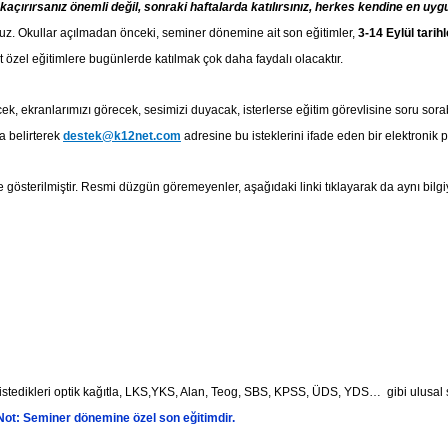
 kaçırırsanız önemli değil, sonraki haftalarda katılırsınız, herkes kendine en uy
ruz. Okullar açılmadan önceki, seminer dönemine ait son eğitimler,
3-14 Eylül tarih
özel eğitimlere bugünlerde katılmak çok daha faydalı olacaktır.
ecek, ekranlarımızı görecek, sesimizi duyacak, isterlerse eğitim görevlisine soru sor
a belirterek
destek@k12net.com
adresine bu isteklerini ifade eden bir elektronik p
de gösterilmiştir. Resmi düzgün göremeyenler, aşağıdaki linki tıklayarak da aynı bilgiy
e, istedikleri optik kağıtla, LKS,YKS, Alan, Teog, SBS, KPSS, ÜDS, YDS… gibi ulusal s
Not: Seminer dönemine özel son eğitimdir.