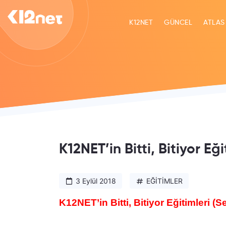
K12NET
GÜNCEL
ATLAS
K12NET’in Bitti, Bitiyor E
3 Eylül 2018
EĞİTİMLER
K12NET’in Bitti, Bitiyor Eğitimleri (