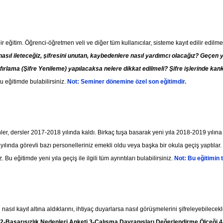
 eğitim. Öğrenci-öğretmen veli ve diğer tüm kullanıcılar, sisteme kayıt edilir edilme
e nasıl ileteceğiz, şifresini unutan, kaybedenlere nasıl yardımcı olacağız? Geçen 
Sıfırlama (Şifre Yenileme) yapılacaksa nelere dikkat edilmeli? Şifre işlerinde ka
bu eğitimde bulabilirsiniz.
Not: Seminer dönemine özel son eğitimdir.
ler, dersler 2017-2018 yılında kaldı. Birkaç tuşa basarak yeni yıla 2018-2019 yılına
yılında görevli bazı personelleriniz emekli oldu veya başka bir okula geçiş yaptılar
Bu eğitimde yeni yıla geçiş ile ilgili tüm ayrıntıları bulabilirsiniz.
Not: Bu eğitimin t
ıl kayıt altına aldıklarını, ihtiyaç duyarlarsa nasıl görüşmelerini şifreleyebilecek
2-Başarısızlık Nedenleri Anketi,3-Çalışma Davranışları Değerlendirme Ölçeği,4