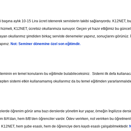
ci başına aylık 10-15 Lira ücret istenerek servislerin takibi sağlanıyordu. K12NET,
ği hizmeti, K12NET, ücretsiz okullarımıza sunuyor. Geçen yıl hazır ettiğimiz bu gün
an okullarımız şimdiden birkaç serviste denemeler yapınız, sonuçlarını görünüz. İ
apınız.
Not: Seminer dönemine özel son eğitimdir.
minin en temel konularını bu eğitimde bulabileceksiniz. Sistemi ilk defa kullanaca
epten sistemi etkin kullanamamış okullarımız da bu temel eğitimden yararlanmalıdı
belerde öğrenim görür ama bazı derslerde yönetim kur yapar, örneğin İngilizce dersi
 hem 8/A’dan, hem 8/B’den öğrenciler vardır. Ödev verirken, not verirken bu öğretm
dir. K12NET, hem şube esaslı, hem de öğrenciye ders kaydı esaslı çalışabilmektedir.
N