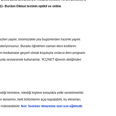
 Burdon Dikkat testinin optikli ve online
leri yapılır, önümüzdeki yıla bugünlerden hazırlık yapılır.
önderiyorsunuz. Burada öğretmen-zaman-ders kısıtlarını
ı kısıtlamalar geçerli olmak koşuluyla onlarca ders programı
 usta seviyesinde kullananlar,
“K12NET iğnenin deliğinden
i birimlere, istediği kişilere kolaylıkla yetki verebilmelidir.
n tamamını, belli bölümlerini açıp kapatabilir, bu ekranları;
i hükmedebilir.
Not: Seminer dönemine özel son eğitimdir.