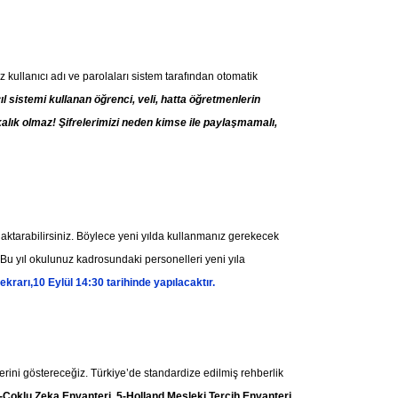
z kullanıcı adı ve parolaları sistem tarafından otomatik
yıl sistemi kullanan öğrenci, veli, hatta öğretmenlerin
nkalık olmaz! Şifrelerimizi neden kimse ile paylaşmamalı,
 aktarabilirsiniz. Böylece yeni yılda kullanmanız gerekecek
. Bu yıl okulunuz kadrosundaki personelleri yeni yıla
ekrarı,10 Eylül 14:30 tarihinde yapılacaktır.
lerini göstereceğiz. Türkiye’de standardize edilmiş rehberlik
-Çoklu Zeka Envanteri, 5-Holland Mesleki Tercih Envanteri,