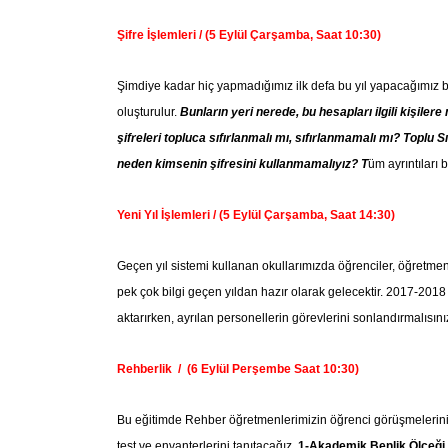
Şifre İşlemleri / (5 Eylül Çarşamba, Saat 10:30)
Şimdiye kadar hiç yapmadığımız ilk defa bu yıl yapacağımız bir
oluşturulur.
Bunların yeri nerede, bu hesapları ilgili kişiler
şifreleri topluca sıfırlanmalı mı, sıfırlanmamalı mı? Toplu 
neden kimsenin şifresini kullanmamalıyız? T
üm ayrıntıları 
Yeni Yıl İşlemleri / (5 Eylül Çarşamba, Saat 14:30)
Geçen yıl sistemi kullanan okullarımızda öğrenciler, öğretmen
pek çok bilgi geçen yıldan hazır olarak gelecektir. 2017-2018 
aktarırken, ayrılan personellerin görevlerini sonlandırmalısınız. 
Rehberlik / (6 Eylül Perşembe Saat 10:30)
Bu eğitimde Rehber öğretmenlerimizin öğrenci görüşmelerini nas
test ve envanterlerini tanıtacağız.
1-Akademik Benlik Ölçeği,