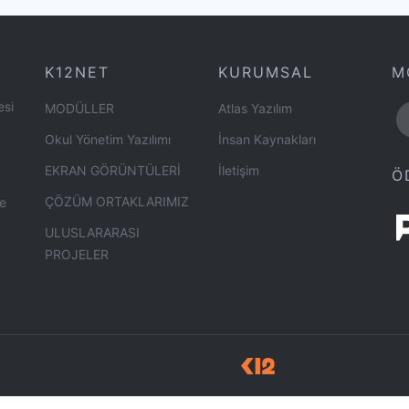
K12NET
KURUMSAL
M
esi
MODÜLLER
Atlas Yazılım
Okul Yönetim Yazılımı
İnsan Kaynakları
EKRAN GÖRÜNTÜLERİ
İletişim
Ö
ÇÖZÜM ORTAKLARIMIZ
ye
ULUSLARARASI
PROJELER