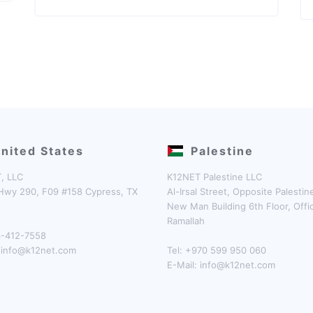
nited States
Palestine
, LLC
K12NET Palestine LLC
Hwy 290, F09 #158 Cypress, TX
Al-Irsal Street, Opposite Palesti
New Man Building 6th Floor, Offi
Ramallah
13-412-7558
:
info@k12net.com
Tel: +970 599 950 060
E-Mail:
info@k12net.com