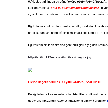
6 Ağustos tarihinden bu güne “
online eğitimlerimizi bu hafta
katılamayanlara “
artık bu eğitimleri kaçırmamalısınız
”, diyo
eğitimlerimiz hep devam edecektir ama seminer dönemine ait 
Eğitimlerimiz online olup, okullar kendi yerlerinden katılabil
hangi kurumdan, hangi eğitime katılmak istediklerini de açıkç
Eğitimlerimizin tarih sırasına göre dizilişleri aşağıdaki resim
http://tanitim.k12net.com/tmp/takvimegore.jpg
Ölçme Değerlendirme / (3 Eylül Pazartesi, Saat 10:30)
Bu eğitimimize katılan kullanıcılar, istedikleri optik makined
değerlendirip, zengin rapor ve analizlerini almayı öğrenirler.