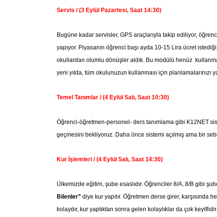
Servis / (3 Eylül Pazartesi, Saat 14:30)
Bugüne kadar servisler, GPS araçlarıyla takip ediliyor, öğren
yapıyor. Piyasanın öğrenci başı ayda 10-15 Lira ücret istedi
okullardan olumlu dönüşler aldık. Bu modülü henüz kullanmay
yeni yılda, tüm okulunuzun kullanması için planlamalarınızı y
Temel Tanımlar / (4 Eylül Salı, Saat 10:30)
Öğrenci-öğretmen-personel- ders tanımlama gibi K12NET siste
geçmesini bekliyoruz. Daha önce sistemi açılmış ama bir seb
Kur İşlemleri / (4 Eylül Salı, Saat 14:30)
Ülkemizde eğitim, şube esaslıdır. Öğrenciler 8/A, 8/B gibi şu
Bilenler”
diye kur yapılır. Öğretmen derse girer, karşısında
kolaydır, kur yaptıktan sonra gelen kolaylıklar da çok keyifli