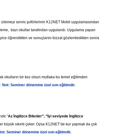
 bu izlemeyi servis şoförlerinin K12NET Mobil uygulamasından
celleme, bazı okullar tarafından uygulandı. Uygulama yapan
yice öğrendikten ve sonuçlarını bizzat gözlemledikten sonra
k okulların bir kez olsun mutlaka bu temel eğitimden
r.
Not: Seminer dönemine özel son eğitimdir.
nde “
Az İngilizce Bilenler”, “İyi seviyede İngilizce
enler büyük sıkıntı çeker. Oysa K12NET’de kur yapmak da çok
ot: Seminer dönemine özel son eğitimdir.