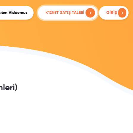
ıtım Videomuz
K12NET SATIŞ TALEBİ
GİRİŞ
leri)