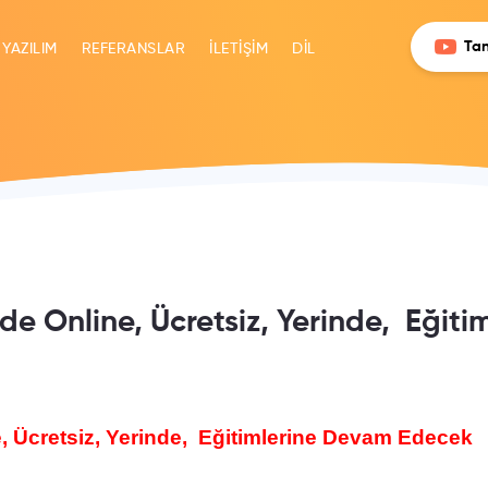
Tan
 YAZILIM
REFERANSLAR
İLETİŞİM
DİL
de Online, Ücretsiz, Yerinde, Eği
, Ücretsiz, Yerinde, Eğitimlerine Devam Edecek