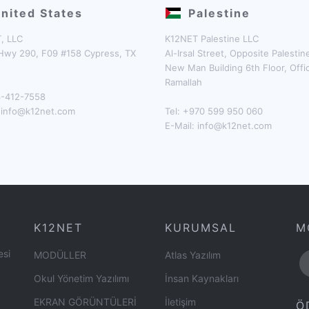
nited States
Palestine
, LLC
K12NET Palestine LLC
Hwy 290, F09 #158 Cypress, TX
Al-Irsal Street, Opposite Palesti
New Man Building 6th Floor, Offi
Ramallah
13-412-7558
:
info@k12net.com
Tel: +970 599 950 060
E-Mail:
info@k12net.com
K12NET
KURUMSAL
M
esi
MODÜLLER
Atlas Yazılım
Okul Yönetim Yazılımı
İnsan Kaynakları
EKRAN GÖRÜNTÜLERİ
İletişim
Ö