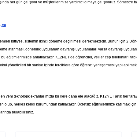
şında her gün çalışıyor ve müşterilerimize yardımcı olmaya çalışıyoruz. Sömestre tat
0:30
emleri bittiyse, sistemin ikinci döneme geçirilmesi gerekmektedir. Bunun için 2.Dö
öneme atanması, dönemlik uygulanan davranış uygulamaları varsa davranış uygulamal
 eğitimlerimizde anlatılacaktır. K12NET’de öğrenciler, veliler cep telefonları, tabl
okul yöneticileri bir saniye içinde tercihlere göre öğrenci yerleştirmesi yapılabilmekt
n yeni teknolojik ekranlarımızla bir kere daha ele alacağız. K12NET artık her tarayıc
den olup, herkes kendi kurumundan katılacaktır. Ücretsiz eğitimlerimize katılmak içi
larında bulabilirsiniz.