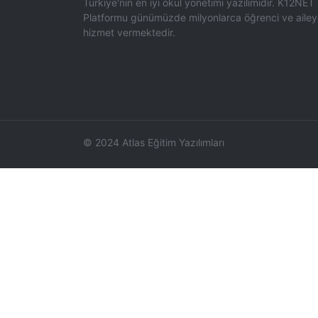
Türkiye'nin en iyi okul yönetimi yazılımıdır. K12NET
Platformu günümüzde milyonlarca öğrenci ve aile
hizmet vermektedir.
© 2024 Atlas Eğitim Yazılımları