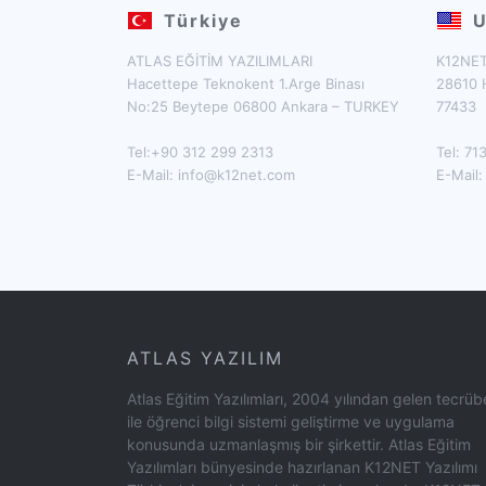
Türkiye
U
ATLAS EĞİTİM YAZILIMLARI
K12NET
Hacettepe Teknokent 1.Arge Binası
28610 
No:25 Beytepe 06800 Ankara – TURKEY
77433
Tel:+90 312 299 2313
Tel: 7
E-Mail:
info@k12net.com
E-Mail
ATLAS YAZILIM
Atlas Eğitim Yazılımları, 2004 yılından gelen tecrüb
ile öğrenci bilgi sistemi geliştirme ve uygulama
konusunda uzmanlaşmış bir şirkettir. Atlas Eğitim
Yazılımları bünyesinde hazırlanan K12NET Yazılımı