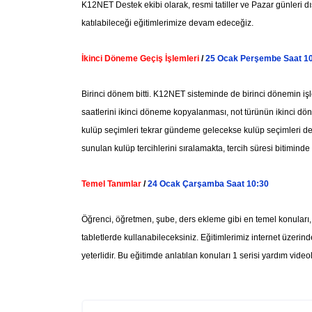
K12NET Destek ekibi olarak, resmi tatiller ve Pazar günleri dı
katılabileceği eğitimlerimize devam edeceğiz.
İkinci Döneme Geçiş İşlemleri
/
25 Ocak Perşembe Saat 1
Birinci dönem bitti. K12NET sisteminde de birinci dönemin işl
saatlerini ikinci döneme kopyalanması, not türünün ikinci d
kulüp seçimleri tekrar gündeme gelecekse kulüp seçimleri de bu
sunulan kulüp tercihlerini sıralamakta, tercih süresi bitiminde 
Temel Tanımlar
/
24 Ocak Çarşamba Saat 10:30
Öğrenci, öğretmen, şube, ders ekleme gibi en temel konuları, e
tabletlerde kullanabileceksiniz. Eğitimlerimiz internet üzerin
yeterlidir. Bu eğitimde anlatılan konuları 1 serisi yardım video