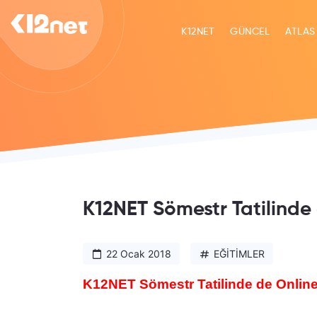
K12NET
GÜNCEL
ATLAS
K12NET Sömestr Tatilinde 
22 Ocak 2018
EĞİTİMLER
K12NET Sömestr Tatilinde de Online