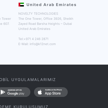
United Arab Emirates
NOVELTY TECHNOLOGIES
ne Tower
The One Tower, Office 3926, Sheikh
ce 607.
Zayed Road Barsha Heights – Dubai
United Arab Emirates
Tel:+971 4 246 2871
E-Mail:
info@k12net.com
OBİL UYGULAMALARIMIZ
DEME KURULUŞUMUZ