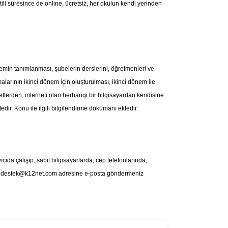
ili süresince de online, ücretsiz, her okulun kendi yerinden
nemin tanımlanması, şubelerin derslerini, öğretmenleri ve
arının ikinci dönem için oluşturulması, ikinci dönem ile
etlerden, interneti olan herhangi bir bilgisayardan kendisine
edir. Konu ile ilgili bilgilendirme dokümanı ektedir.
ıda çalışıp, sabit bilgisayarlarda, cep telefonlarında,
n
destek@k12net.com
adresine e-posta göndermeniz