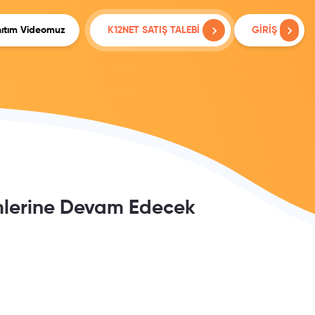
ıtım Videomuz
K12NET SATIŞ TALEBİ
GİRİŞ
timlerine Devam Edecek