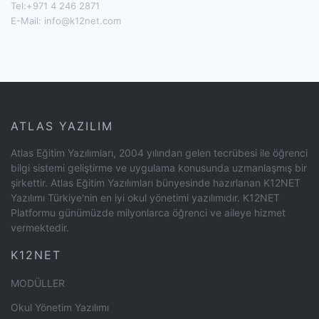
Tel:+971 4 246 2871
E-Mail:
info@k12net.com
ATLAS YAZILIM
Atlas Eğitim Yazılımları, 2004 yılından gelen tecrübesi ile öğrenci
bilgi sistemi geliştirme ve uygulama konusunda uzmanlaşmış bir
şirkettir. Atlas Eğitim Yazılımları bünyesinde hazırlanan K12NET
Yazılımı Türkiye'nin en iyi okul yönetimi yazılımıdır. K12NET
Platformu günümüzde milyonlarca öğrenci ve aileye hizmet
vermektedir.
K12NET
MODÜLLER
Okul Yönetim Yazılımı