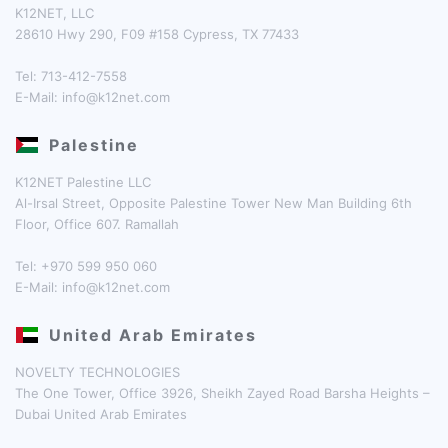
K12NET, LLC
28610 Hwy 290, F09 #158 Cypress, TX 77433
Tel: 713-412-7558
E-Mail:
info@k12net.com
Palestine
K12NET Palestine LLC
Al-Irsal Street, Opposite Palestine Tower New Man Building 6th
Floor, Office 607. Ramallah
Tel: +970 599 950 060
E-Mail:
info@k12net.com
United Arab Emirates
NOVELTY TECHNOLOGIES
The One Tower, Office 3926, Sheikh Zayed Road Barsha Heights –
Dubai United Arab Emirates