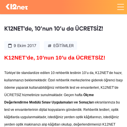
K12NET’de, 10’nun 10’u da ÜCRETSİZ!
9 Ekim 2017
EĞİTİMLER
K12NET’de, 10’nun 10’u da ÜCRETSİZ!
Türkiye’de standardize edilen 10 rehberlik testinin 10’u da, K12NET’de hazır,
kullanmanızı beklemektedir. Özel rehberlik merkezlerine giderek öğrenci başı
ödeme yaparak kullanabildiğiniz rehberlik test ve envanterleri, K12NET’de
ÜCRETSİZ hizmetinize sunulmaktadır. Geçen hafta
Ölçme
Değerlendirme
Modülü Sınav Uygulamaları ve Sonuçları
ekranlarınıza bu
test ve envanterlerinin dijital kopyalarını gönderdik. Rehberlik testleri, optik
kâğıtlarda uygulanmaktadır, istediğiniz yerden optik kâğıtlarınızı, istediğiniz
yerden optik makinanızı alıp kâğıtları okutup, değerlendirmenizi K12NET