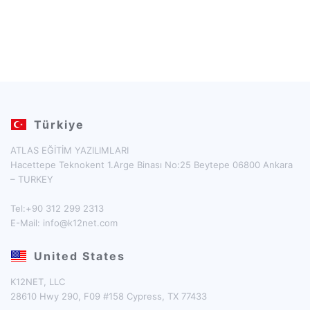
Türkiye
ATLAS EĞİTİM YAZILIMLARI
Hacettepe Teknokent 1.Arge Binası No:25 Beytepe 06800 Ankara
– TURKEY
Tel:+90 312 299 2313
E-Mail:
info@k12net.com
United States
K12NET, LLC
28610 Hwy 290, F09 #158 Cypress, TX 77433