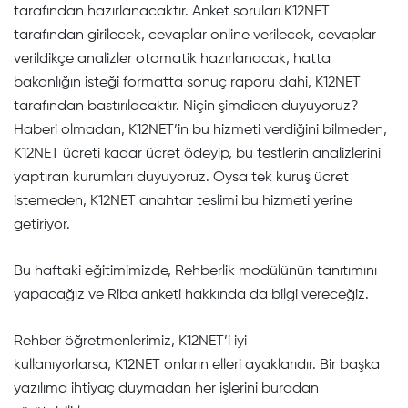
tarafından hazırlanacaktır. Anket soruları K12NET
tarafından girilecek, cevaplar online verilecek, cevaplar
verildikçe analizler otomatik hazırlanacak, hatta
bakanlığın isteği formatta sonuç raporu dahi, K12NET
tarafından bastırılacaktır. Niçin şimdiden duyuyoruz?
Haberi olmadan, K12NET’in bu hizmeti verdiğini bilmeden,
K12NET ücreti kadar ücret ödeyip, bu testlerin analizlerini
yaptıran kurumları duyuyoruz. Oysa tek kuruş ücret
istemeden, K12NET anahtar teslimi bu hizmeti yerine
getiriyor.
Bu haftaki eğitimimizde, Rehberlik modülünün tanıtımını
yapacağız ve Riba anketi hakkında da bilgi vereceğiz.
Rehber öğretmenlerimiz, K12NET’i iyi
kullanıyorlarsa, K12NET onların elleri ayaklarıdır. Bir başka
yazılıma ihtiyaç duymadan her işlerini buradan