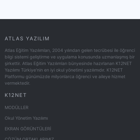
ATLAS YAZILIM
Atlas Eğitim Yazılımları, 2004 yılından gelen tecrübesi ile öğrenci
bilgi sistemi geliştirme ve uygulama konusunda uzmanlaşmış bir
şirkettir. Atlas Eğitim Yazılımları bünyesinde hazırlanan K12NET
Yazılımı Türkiye'nin en iyi okul yönetimi yazılımıdır. K12NET
Platformu günümüzde milyonlarca öğrenci ve aileye hizmet
vermektedir.
K12NET
MODÜLLER
Okul Yönetim Yazılımı
EKRAN GÖRÜNTÜLERİ
ÇÖZÜM ORTAKLARIMIZ