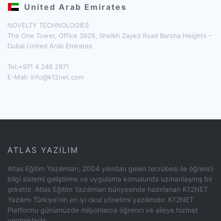
United Arab Emirates
NOVELTY TECHNOLOGIES
The One Tower, Office 3926, Sheikh Zayed Road Barsha Heights –
Dubai United Arab Emirates
Tel:+971 4 246 2871
E-Mail:
info@k12net.com
ATLAS YAZILIM
Atlas Eğitim Yazılımları, 2004 yılından gelen tecrübesi ile öğrenci
bilgi sistemi geliştirme ve uygulama konusunda uzmanlaşmış bir
şirkettir. Atlas Eğitim Yazılımları bünyesinde hazırlanan K12NET
Yazılımı Türkiye'nin en iyi okul yönetimi yazılımıdır. K12NET
Platformu günümüzde milyonlarca öğrenci ve aileye hizmet
vermektedir.