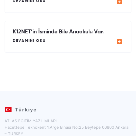
DEVAMINI OKU
K12NET’in İsminde Bile Anaokulu Var.
DEVAMINI OKU
Türkiye
ATLAS EĞİTİM YAZILIMLARI
Hacettepe Teknokent 1.Arge Binası No:25 Beytepe 06800 Ankara
– TURKEY