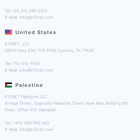
Tel:+90 312 299 2313
E-Mail:
info@k12net.com
United States
K12NET, LLC
28610 Hwy 290, F09 #158 Cypress, TX 77433
Tel: 713-412-7558
E-Mail:
info@k12net.com
Palestine
K12NET Palestine LLC
Al-Irsal Street, Opposite Palestine Tower New Man Building 6th
Floor, Office 607. Ramallah
Tel: +970 599 950 060
E-Mail:
info@k12net.com