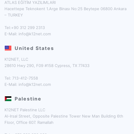
ATLAS EĞİTİM YAZILIMLARI
Hacettepe Teknokent 1.Arge Binası No:25 Beytepe 06800 Ankara
– TURKEY
Tel:+90 312 299 2313
E-Mail:
info@k12net.com
United States
K12NET, LLC
28610 Hwy 290, F09 #158 Cypress, TX 77433
Tel: 713-412-7558
E-Mail:
info@k12net.com
Palestine
K12NET Palestine LLC
Al-Irsal Street, Opposite Palestine Tower New Man Building 6th
Floor, Office 607. Ramallah