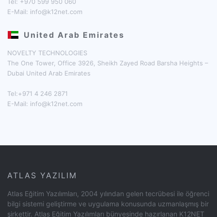
Tel: +970 599 950 060
E-Mail:
info@k12net.com
United Arab Emirates
NOVELTY TECHNOLOGIES
The One Tower, Office 3926, Sheikh Zayed Road Barsha Heights –
Dubai United Arab Emirates
Tel:+971 4 246 2871
E-Mail:
info@k12net.com
ATLAS YAZILIM
Atlas Eğitim Yazılımları, 2004 yılından gelen tecrübesi ile öğrenci
bilgi sistemi geliştirme ve uygulama konusunda uzmanlaşmış bir
şirkettir. Atlas Eğitim Yazılımları bünyesinde hazırlanan K12NET