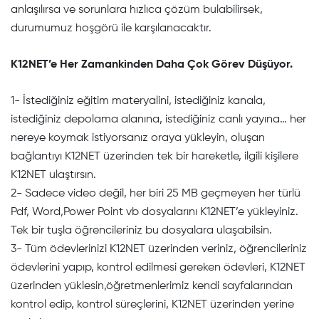
anlaşılırsa ve sorunlara hızlıca çözüm bulabilirsek,
durumumuz hoşgörü ile karşılanacaktır.
K12NET’e Her Zamankinden Daha Çok Görev Düşüyor.
1- İstediğiniz eğitim materyalini, istediğiniz kanala,
istediğiniz depolama alanına, istediğiniz canlı yayına… her
nereye koymak istiyorsanız oraya yükleyin, oluşan
bağlantıyı K12NET üzerinden tek bir hareketle, ilgili kişilere
K12NET ulaştırsın.
2- Sadece video değil, her biri 25 MB geçmeyen her türlü
Pdf, Word,Power Point vb dosyalarını K12NET’e yükleyiniz.
Tek bir tuşla öğrencileriniz bu dosyalara ulaşabilsin.
3- Tüm ödevlerinizi K12NET üzerinden veriniz, öğrencileriniz
ödevlerini yapıp, kontrol edilmesi gereken ödevleri, K12NET
üzerinden yüklesin,öğretmenlerimiz kendi sayfalarından
kontrol edip, kontrol süreçlerini, K12NET üzerinden yerine