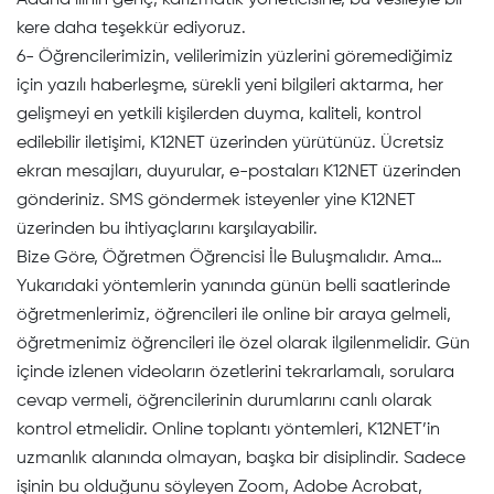
Adana ilinin genç, karizmatik yöneticisine, bu vesileyle bir
kere daha teşekkür ediyoruz.
6- Öğrencilerimizin, velilerimizin yüzlerini göremediğimiz
için yazılı haberleşme, sürekli yeni bilgileri aktarma, her
gelişmeyi en yetkili kişilerden duyma, kaliteli, kontrol
edilebilir iletişimi, K12NET üzerinden yürütünüz. Ücretsiz
ekran mesajları, duyurular, e-postaları K12NET üzerinden
gönderiniz. SMS göndermek isteyenler yine K12NET
üzerinden bu ihtiyaçlarını karşılayabilir.
Bize Göre, Öğretmen Öğrencisi İle Buluşmalıdır. Ama…
Yukarıdaki yöntemlerin yanında günün belli saatlerinde
öğretmenlerimiz, öğrencileri ile online bir araya gelmeli,
öğretmenimiz öğrencileri ile özel olarak ilgilenmelidir. Gün
içinde izlenen videoların özetlerini tekrarlamalı, sorulara
cevap vermeli, öğrencilerinin durumlarını canlı olarak
kontrol etmelidir. Online toplantı yöntemleri, K12NET’in
uzmanlık alanında olmayan, başka bir disiplindir. Sadece
işinin bu olduğunu söyleyen Zoom, Adobe Acrobat,