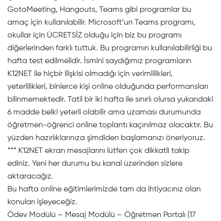
GotoMeeting, Hangouts, Teams gibi programlar bu
amaç için kullanılabilir. Microsoft’un Teams programı,
okullar için ÜCRETSİZ olduğu için biz bu programı
diğerlerinden farklı tuttuk. Bu programın kullanılabilirliği bu
hafta test edilmelidir. İsmini saydığımız programların
K12NET ile hiçbir ilişkisi olmadığı için verimlilikleri,
yeterlilikleri, binlerce kişi online olduğunda performansları
bilinmemektedir. Tatil bir iki hafta ile sınırlı olursa yukarıdaki
6 madde belki yeterli olabilir ama uzaması durumunda
öğretmen-öğrenci online toplantı kaçınılmaz olacaktır. Bu
yüzden hazırlıklarınıza şimdiden başlamanızı öneriyoruz.
*** K12NET ekran mesajlarını lütfen çok dikkatli takip
ediniz. Yeni her durumu bu kanal üzerinden sizlere
aktaracağız.
Bu hafta online eğitimlerimizde tam da ihtiyacınız olan
konuları işleyeceğiz.
Ödev Modülü – Mesaj Modülü – Öğretmen Portalı (17