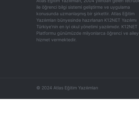
Atlas Eğitim Yazılımları, 2004 yılından gelen tecrüb
ile öğrenci bilgi sistemi geliştirme ve uygulama
konusunda uzmanlaşmış bir şirkettir. Atlas Eğitim
Yazılımları bünyesinde hazırlanan K12NET Yazılımı
Türkiye'nin en iyi okul yönetimi yazılımıdır. K12NET
Platformu günümüzde milyonlarca öğrenci ve aile
hizmet vermektedir.
© 2024 Atlas Eğitim Yazılımları