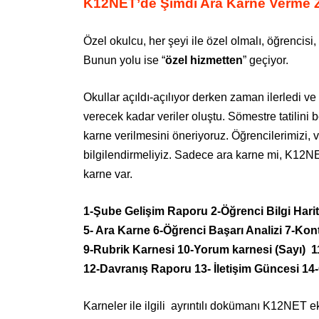
K12NET’de Şimdi Ara Karne Verme 
Özel okulcu, her şeyi ile özel olmalı, öğrencisi,
Bunun yolu ise “
özel hizmetten
” geçiyor.
Okullar açıldı-açılıyor derken zaman ilerledi ve 
verecek kadar veriler oluştu. Sömestre tatilini
karne verilmesini öneriyoruz. Öğrencilerimizi, v
bilgilendirmeliyiz. Sadece ara karne mi, K12NE
karne var.
1-Şube Gelişim Raporu 2-Öğrenci Bilgi Harit
5- Ara Karne 6-Öğrenci Başarı Analizi 7-Kon
9-Rubrik Karnesi 10-Yorum karnesi (Sayı) 1
12-Davranış Raporu 13- İletişim Güncesi 1
Karneler ile ilgili ayrıntılı dokümanı K12NET e