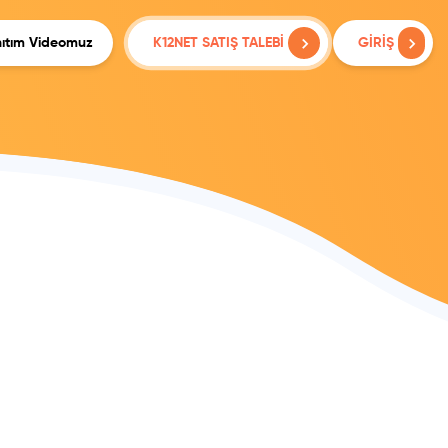
ıtım Videomuz
K12NET SATIŞ TALEBİ
GİRİŞ