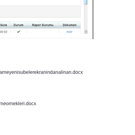
arneyenisubelerekranindanalinan.docx
neornekleri.docx