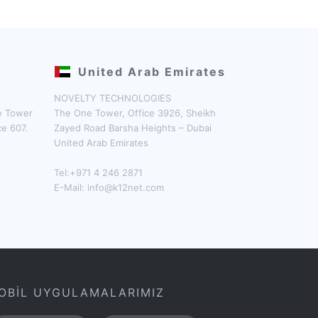
United Arab Emirates
NOVELTY TECHNOLOGIES
ne Tower
The One Tower, Office 3926, Sheikh
ce 607.
Zayed Road Barsha Heights – Dubai
United Arab Emirates
Tel:+971 4 246 2871
E-Mail:
info@k12net.com
OBİL UYGULAMALARIMIZ