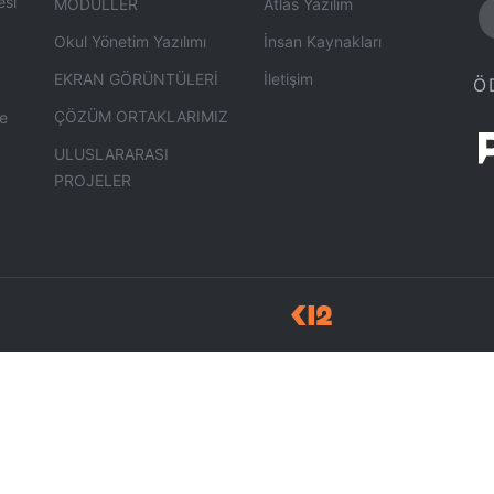
esi
MODÜLLER
Atlas Yazılım
Okul Yönetim Yazılımı
İnsan Kaynakları
EKRAN GÖRÜNTÜLERİ
İletişim
Ö
ÇÖZÜM ORTAKLARIMIZ
ye
ULUSLARARASI
PROJELER