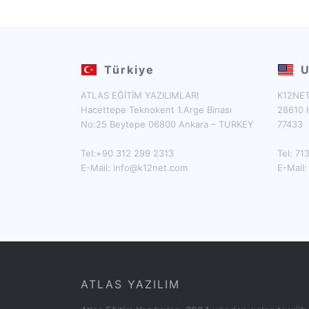
Türkiye
U
ATLAS EĞİTİM YAZILIMLARI
K12NET
Hacettepe Teknokent 1.Arge Binası
28610 
No:25 Beytepe 06800 Ankara – TURKEY
77433
Tel:+90 312 299 2313
Tel: 7
E-Mail:
info@k12net.com
E-Mail
ATLAS YAZILIM