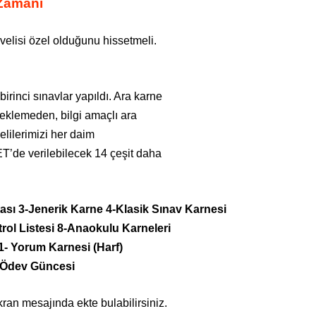
Zamanı
 velisi özel olduğunu hissetmeli.
birinci sınavlar yapıldı. Ara karne
 beklemeden, bilgi amaçlı ara
elilerimizi her daim
T’de verilebilecek 14 çeşit daha
ası 3-Jenerik Karne 4-Klasik Sınav Karnesi
trol Listesi 8-Anaokulu Karneleri
1- Yorum Karnesi (Harf)
4-Ödev Güncesi
kran mesajında ekte bulabilirsiniz.