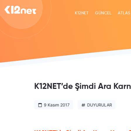
K12NET
GÜNCEL
ATLAS
K12NET’de Şimdi Ara Kar
9 Kasım 2017
DUYURULAR