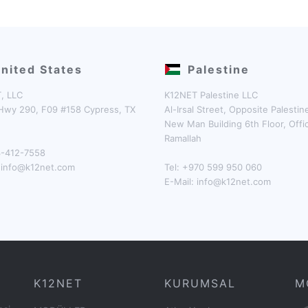
nited States
Palestine
, LLC
K12NET Palestine LLC
Hwy 290, F09 #158 Cypress, TX
Al-Irsal Street, Opposite Palesti
New Man Building 6th Floor, Offi
Ramallah
13-412-7558
:
info@k12net.com
Tel: +970 599 950 060
E-Mail:
info@k12net.com
K12NET
KURUMSAL
M