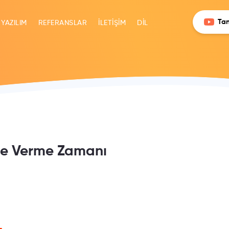
Tan
 YAZILIM
REFERANSLAR
İLETİŞİM
DİL
ne Verme Zamanı