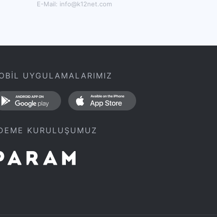
E-Mail:
info@k12net.com
OBİL UYGULAMALARIMIZ
DEME KURULUŞUMUZ