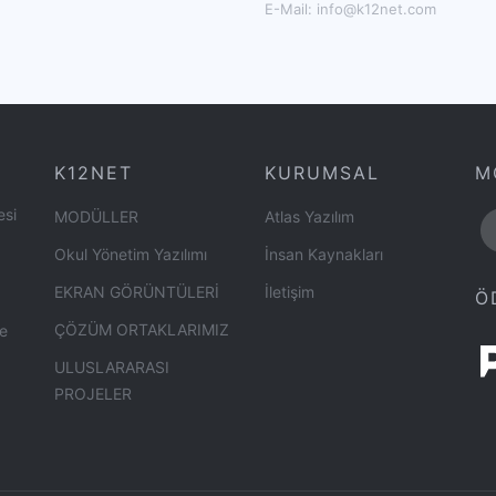
E-Mail:
info@k12net.com
K12NET
KURUMSAL
M
esi
MODÜLLER
Atlas Yazılım
Okul Yönetim Yazılımı
İnsan Kaynakları
EKRAN GÖRÜNTÜLERİ
İletişim
Ö
ÇÖZÜM ORTAKLARIMIZ
ye
ULUSLARARASI
PROJELER