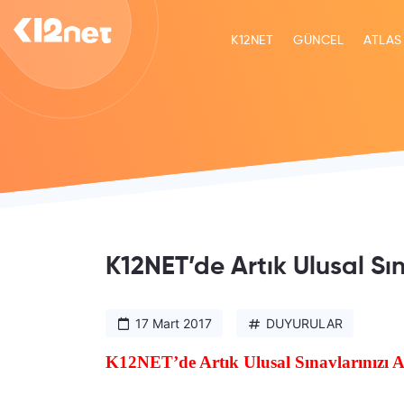
K12NET
GÜNCEL
ATLAS
K12NET’de Artık Ulusal Sın
17 Mart 2017
DUYURULAR
K12NET’de Artık Ulusal Sınavlarınızı Ar