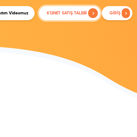
ıtım Videomuz
K12NET SATIŞ TALEBİ
GİRİŞ