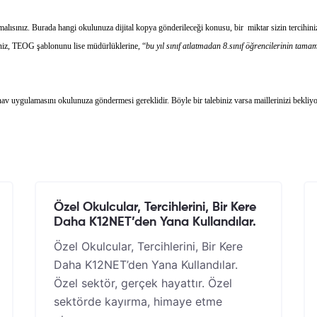
malısınız. Burada hangi okulunuza dijital kopya gönderileceği konusu, bir miktar sizin tercihini
niz, TEOG şablonunu lise müdürlüklerine, “
bu yıl sınıf atlatmadan 8.sınıf öğrencilerinin tam
ınav uygulamasını okulunuza göndermesi gereklidir. Böyle bir talebiniz varsa maillerinizi bekliy
Özel Okulcular, Tercihlerini, Bir Kere
Daha K12NET’den Yana Kullandılar.
Özel Okulcular, Tercihlerini, Bir Kere
Daha K12NET’den Yana Kullandılar.
Özel sektör, gerçek hayattır. Özel
sektörde kayırma, himaye etme