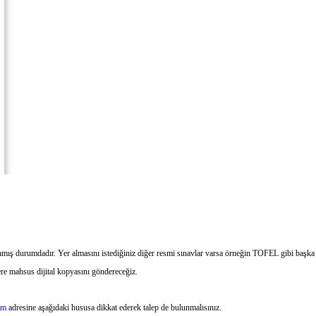
durumdadır. Yer almasını istediğiniz diğer resmi sınavlar varsa örneğin TOFEL gibi başka sına
ere mahsus dijital kopyasını göndereceğiz.
om
adresine aşağıdaki hususa dikkat ederek talep de bulunmalısınız.