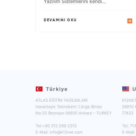
Yazılım Sistemlerini kendi...
DEVAMINI OKU
Türkiye
U
ATLAS EĞİTİM YAZILIMLARI
K12NET
Hacettepe Teknokent 1.Arge Binası
28610 
No:25 Beytepe 06800 Ankara – TURKEY
77433
Tel:+90 312 299 2313
Tel: 7
E-Mail:
info@k12net.com
E-Mail