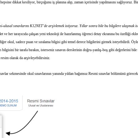
hepsine dikkat kesiliyor, birçoğunu iş planına alıp, zaman içerisinde yapılmasını sağlıyoruz. Bir 
al sınavlarını K12NET’de arşivlemek istiyoruz. Yıllar sonra bile bu bilgilere ulaşmak istiy
et ve her tarayıcıda çalışan yeni teknoloji ile hazırlanmış öğrenci detay ekranına bu özelliği ek
, diğer okul, sadece puan ve sıralama bilgisi gibi temel derece bilgilerini girmek isteyebilirdi. Öy
bilgisini bir tarafa bırakın, isterseniz sınavın derslerinin doğru-yanlış-boş gibi değerlerini bile
 resim olarak da arşivleyebilirsiniz.
Sınavlar sekmesinde okul sınavlarının yanında yıldan bağımsız Resmi sınavlar bölümünü göreceks