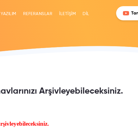
Tan
 YAZILIM
REFERANSLAR
İLETİŞİM
DİL
avlarınızı Arşivleyebileceksiniz.
şivleyebileceksiniz.