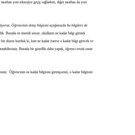
taraftan yeni teknojiye geçiş sağlarken, diğer taraftan da yeni
oruz. Öğrencinin detay bilgisini açtığımızda bu bilgilere de
ledik. Burada en önemli unsur, okulların ne kadar bilgi girmek
le bir düzen kurduk ki, kim ne kadar isterse o kadar bilgi girecek ve
 tutabilirsiniz. Burada bir güzellik daha yaptık, öğrenci resmi sınav
iniz. Öğrencinin ne kadar bilgisini girmişseniz, o kadar bilgisini