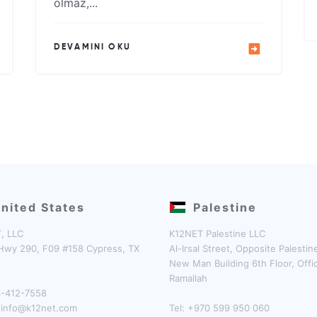
olmaz,...
DEVAMINI OKU
nited States
Palestine
, LLC
K12NET Palestine LLC
Hwy 290, F09 #158 Cypress, TX
Al-Irsal Street, Opposite Palesti
New Man Building 6th Floor, Offi
Ramallah
13-412-7558
:
info@k12net.com
Tel: +970 599 950 060