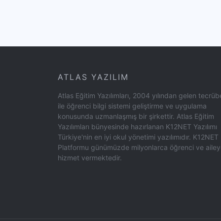
ATLAS YAZILIM
Atlas Eğitim Yazılımları, 2004 yılından gelen tecrüb
ile öğrenci bilgi sistemi geliştirme ve uygulama
konusunda uzmanlaşmış bir şirkettir. Atlas Eğitim
Yazılımları bünyesinde hazırlanan K12NET Yazılımı
Türkiye'nin en iyi okul yönetimi yazılımıdır. K12NET
Platformu günümüzde milyonlarca öğrenci ve aile
hizmet vermektedir.