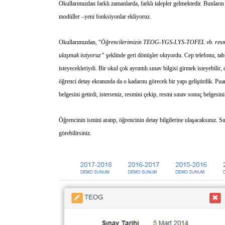
Okullarımızdan farklı zamanlarda, farklı talepler gelmektedir. Bunların 
modüller –yeni fonksiyonlar ekliyoruz.
Okullarımızdan, “
Öğrencilerimizin TEOG-YGS-LYS-TOFEL vb. resmi-ulus
ulaşmak istiyoruz”
şeklinde geri dönüşler oluyordu. Cep telefonu, tabl
isteyecekleriydi. Bir okul çok ayrıntılı sınav bilgisi girmek isteyebilir
öğrenci detay ekranında da o kadarını görecek bir yapı geliştirdik. Puan 
belgesini getirdi, isterseniz, resmini çekip, resmi sınav sonuç belgesini
Öğrencinin ismini aratıp, öğrencinin detay bilgilerine ulaşacaksınız. 
görebilirsiniz.