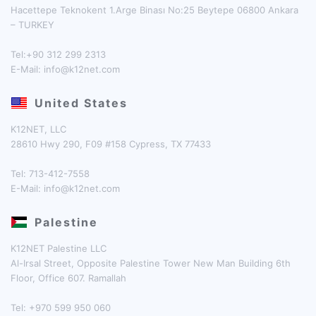
Hacettepe Teknokent 1.Arge Binası No:25 Beytepe 06800 Ankara
– TURKEY
Tel:+90 312 299 2313
E-Mail:
info@k12net.com
United States
K12NET, LLC
28610 Hwy 290, F09 #158 Cypress, TX 77433
Tel: 713-412-7558
E-Mail:
info@k12net.com
Palestine
K12NET Palestine LLC
Al-Irsal Street, Opposite Palestine Tower New Man Building 6th
Floor, Office 607. Ramallah
Tel: +970 599 950 060