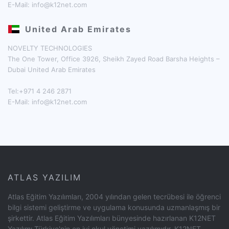
E-Mail:
info@k12net.com
United Arab Emirates
NOVELTY TECHNOLOGIES
The One Tower, Office 3926, Sheikh Zayed Road Barsha Heights –
Dubai United Arab Emirates
Tel:+971 4 246 2871
E-Mail:
info@k12net.com
ATLAS YAZILIM
Atlas Eğitim Yazılımları, 2004 yılından gelen tecrübesi ile öğrenci
bilgi sistemi geliştirme ve uygulama konusunda uzmanlaşmış bir
şirkettir. Atlas Eğitim Yazılımları bünyesinde hazırlanan K12NET
Yazılımı Türkiye'nin en iyi okul yönetimi yazılımıdır. K12NET