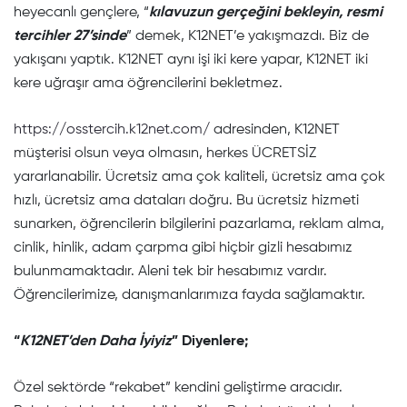
heyecanlı gençlere, “
kılavuzun gerçeğini bekleyin, resmi
tercihler 27’sinde
” demek, K12NET’e yakışmazdı. Biz de
yakışanı yaptık. K12NET aynı işi iki kere yapar, K12NET iki
kere uğraşır ama öğrencilerini bekletmez.
https://osstercih.k12net.com/
adresinden, K12NET
müşterisi olsun veya olmasın, herkes ÜCRETSİZ
yararlanabilir. Ücretsiz ama çok kaliteli, ücretsiz ama çok
hızlı, ücretsiz ama dataları doğru. Bu ücretsiz hizmeti
sunarken, öğrencilerin bilgilerini pazarlama, reklam alma,
cinlik, hinlik, adam çarpma gibi hiçbir gizli hesabımız
bulunmamaktadır. Aleni tek bir hesabımız vardır.
Öğrencilerimize, danışmanlarımıza fayda sağlamaktır.
“
K12NET’den Daha İyiyiz
” Diyenlere;
Özel sektörde “rekabet” kendini geliştirme aracıdır.