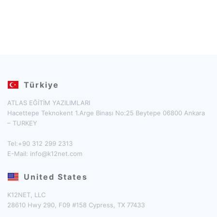
Türkiye
ATLAS EĞİTİM YAZILIMLARI
Hacettepe Teknokent 1.Arge Binası No:25 Beytepe 06800 Ankara
– TURKEY
Tel:+90 312 299 2313
E-Mail:
info@k12net.com
United States
K12NET, LLC
28610 Hwy 290, F09 #158 Cypress, TX 77433