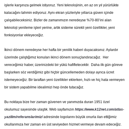
işlerle karşınıza gelmek istiyoruz. Yeni teknolojinin, en az on yıl yürürlükte
kalacağını tahmin ediyoruz. Aynı ekran yüzleriyle yıllarca güven içinde
çalışabileceksiniz. Bizler de zamanımızın neredeyse %70-80’ini alan
teknoloji yenileme işleri yerine, artık sisteme sürekli yeni özellikler, yeni
fonksiyonlar ekleyeceğiz.
İkinci dönem neredeyse her hafta bir yenilik haberi duyacaksınız. Aylardır
üzerinde çalıştığımız konuları ikinci dönem sonuçlandıracağız. Her
vereceğimiz haber, üzerinizdeki bir yükü hafifletecektir. Daha ilk gün göreve
başlarken söz verdiğimiz gibi hiçbir güncellemeden dolayı ayrıca ücret
istemeyeceğiz. Bir taraftan yeni özellikler eklerken, hızlı ve hiç hata vermeyen
bir sistem yapabilme idealimizi hep önde tutacağız.
Bu noktaya bize her zaman güvenen ve yanımızda duran 1951 özel
okulumuz sayesinde ulaştık. Web sayfamızın
https://www.k12net.com/atlas-
yazilim/referanslarimiz/
adresinde logolarını büyük onurla ilan ettiğimiz
okullarımıza her zaman en üst seviyeden hizmet vermeye devam edeceğiz.