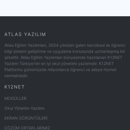
ATLAS YAZILIM
Atlas Eğitim Yazılımları, 2004 yılından gelen tecrübesi ile öğrenci
bilgi sistemi geliştirme ve uygulama konusunda uzmanlaşmış bir
şirkettir. Atlas Eğitim Yazılımları bünyesinde hazırlanan K12NET
Yazılımı Türkiye'nin en iyi okul yönetimi yazılımıdır. K12NET
Platformu günümüzde milyonlarca öğrenci ve aileye hizmet
vermektedir.
K12NET
MODÜLLER
Okul Yönetim Yazılımı
EKRAN GÖRÜNTÜLERİ
ÇÖZÜM ORTAKLARIMIZ