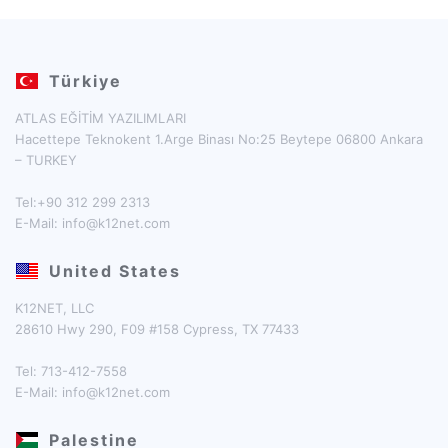
Türkiye
ATLAS EĞİTİM YAZILIMLARI
Hacettepe Teknokent 1.Arge Binası No:25 Beytepe 06800 Ankara
– TURKEY
Tel:+90 312 299 2313
E-Mail:
info@k12net.com
United States
K12NET, LLC
28610 Hwy 290, F09 #158 Cypress, TX 77433
Tel: 713-412-7558
E-Mail:
info@k12net.com
Palestine