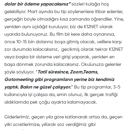
dolar bir ödeme yapacaksınız”
sözleri kulağa hoş
gelebiliyor. Mart ayında bu tip söylenenlere itibar edenler,
gerçeğin böyle olmadığını kısa zamanda öğrendiler. Yine,
yeniden aynı üçkâğıt kuruluyor, biz de K12NET olarak
uyarıda bulunuyoruz. Bu film bir kere daha oynanırsa,
önce 10-15 bin dolarınız boşa gitmiş olacak, velilere karşı
zor durumda kalacaksınız, gecikmiş olarak tekrar K12NET
veya başka bir sisteme veri girişi yaparak, yeniden en
başa dönmek zorunda kalacaksınız. Okulunuza gelenler
şöyle söylüyor. “
Tatil süresince, Zoom,Teams,
Gotomeeting gibi programların yerine biz kendimiz
yaptık. Bakın ne güzel çalışıyor.
” Bu tip programlar, 3-5
kullanıcıyla iyi çalışsa da, emin olunuz, ilk gerçek trafiği
aldıklarında pek çoğu ayakta kalamayacak.
Giderlerimiz, geçen yıla göre katlanarak artsa da, geçen
yılki ücretlerimize, yıllardır söz verdiğimiz gibi