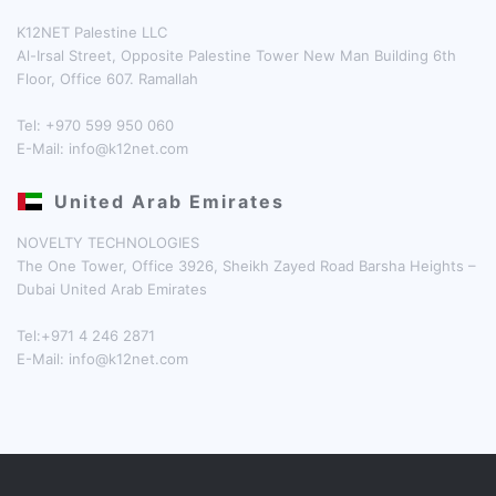
K12NET Palestine LLC
Al-Irsal Street, Opposite Palestine Tower New Man Building 6th
Floor, Office 607. Ramallah
Tel: +970 599 950 060
E-Mail:
info@k12net.com
United Arab Emirates
NOVELTY TECHNOLOGIES
The One Tower, Office 3926, Sheikh Zayed Road Barsha Heights –
Dubai United Arab Emirates
Tel:+971 4 246 2871
E-Mail:
info@k12net.com