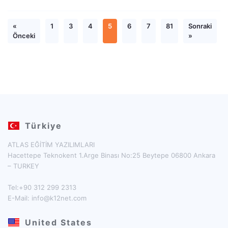
«
1
3
4
5
6
7
81
Sonraki
Önceki
»
Türkiye
ATLAS EĞİTİM YAZILIMLARI
Hacettepe Teknokent 1.Arge Binası No:25 Beytepe 06800 Ankara
– TURKEY
Tel:+90 312 299 2313
E-Mail:
info@k12net.com
United States