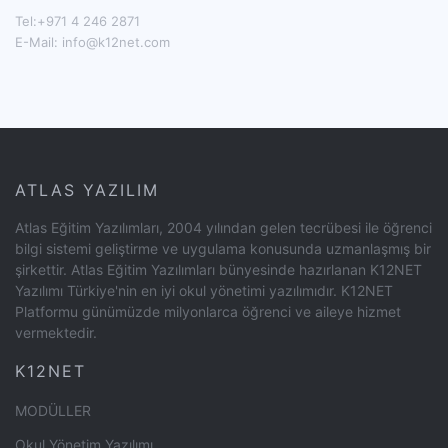
Tel:+971 4 246 2871
E-Mail:
info@k12net.com
ATLAS YAZILIM
Atlas Eğitim Yazılımları, 2004 yılından gelen tecrübesi ile öğrenci
bilgi sistemi geliştirme ve uygulama konusunda uzmanlaşmış bir
şirkettir. Atlas Eğitim Yazılımları bünyesinde hazırlanan K12NET
Yazılımı Türkiye'nin en iyi okul yönetimi yazılımıdır. K12NET
Platformu günümüzde milyonlarca öğrenci ve aileye hizmet
vermektedir.
K12NET
MODÜLLER
Okul Yönetim Yazılımı