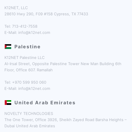
K12NET, LLC
28610 Hwy 290, F09 #158 Cypress, TX 77433
Tel: 713-412-7558
E-Mail:
info@k12net.com
Palestine
K12NET Palestine LLC
Al-Irsal Street, Opposite Palestine Tower New Man Building 6th
Floor, Office 607. Ramallah
Tel: +970 599 950 060
E-Mail:
info@k12net.com
United Arab Emirates
NOVELTY TECHNOLOGIES
The One Tower, Office 3926, Sheikh Zayed Road Barsha Heights –
Dubai United Arab Emirates