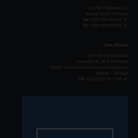
K12NET Palestine LLC
Al-Irsal Street, Ramallah
Tel:
+970 599 950 060
Tel:
+970 599 900 535
Côte d’Ivoire
CENTURY CONSULTING
Immeuble XL, 6e & 7e Etages
Rue Dr. Crozet x Boulevard de la République
Plateau – Abidjan
Tel:
+225 20 22 54 77 65