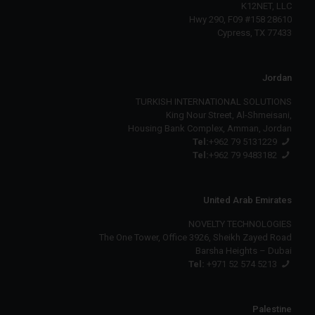
K12NET, LLC
28610 Hwy 290, F09 #158
Cypress, TX 77433
Jordan
TURKISH INTERNATIONAL SOLUTIONS
,King Nour Street, Al-Shmeisani
Housing Bank Complex, Amman, Jordan
Tel:
+962 79 5131229
Tel:
+962 79 9483182
United Arab Emirates
NOVELTY TECHNOLOGIES
The One Tower, Office 3926, Sheikh Zayed Road
Barsha Heights – Dubai
Tel:
+971 52 574 5213
Palestine