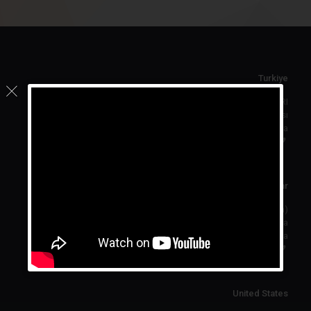
Turkiye
ATLAS EĞİTİM YAZILIMLARI
Hacettepe Teknokent 1.Arge Binası
No:25 Beytepe 06800 Ankara
Tel:
+90 312 299 2313
Qatar
ATLAS (Foreign Branch)
Legtaifiya Area
West Bay, Doha
Tel:
+974 55285411
United States