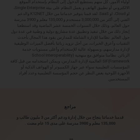
أولياء الأمور، كل منهم يستطيع الدخول إلى النظام بإستخدام الموقع
الالكتروني أو تطبيق الهاتف و يعمل النظام على بيئة Single Enterprise،
او Cloud، او SaaS. لقد قمنا بتوفير خدماتنا من خلال K12NET والدعم
الفني إلى أكثر من 3,000,000 مستخدم و 135,000 معلم و 3900 مدرسة
حول العالم، وذلك خلال السنوات الخمسة عشر الماضية وقد استطعنا
إنجاز ذلك من خلال تنفيذ وتطبيق عدة مشاريع دولية و وطنية في عدة دول
حول العالم. نظامنا للإدارة الشاملة للمدارس يقود هذا المجال بأحدث
التقنيات وأعرق الخبرات، من أجل تزويد زبائنا بأفضل الميزات الوظيفية
لإدارة مدارسهم، وبسهولة عالية للإستخدام وأعلى مستويات خدمة
الزبائن. نظامنا متوافق مع منهجية (School Interoperability
Framework)SIF العالمية لإدارة المدارس، ويمكن استخدامه من قبل كافة
المؤسسات التعليمية سواء عبر جهاز الكمبيوتر أو الهواتف الذكية أو
الأجهزة اللوحية بغض النظر عن حجم المؤسسة التعليمية وعدد أفراد
المستخدمين.
مراجع
قدمنا خدماتنا بنجاح من خلال إدارة ودعم أكثر من 3 مليون طالب و
135,000 معلم و 3900 مدرسة على مدى 15 عام مضت .