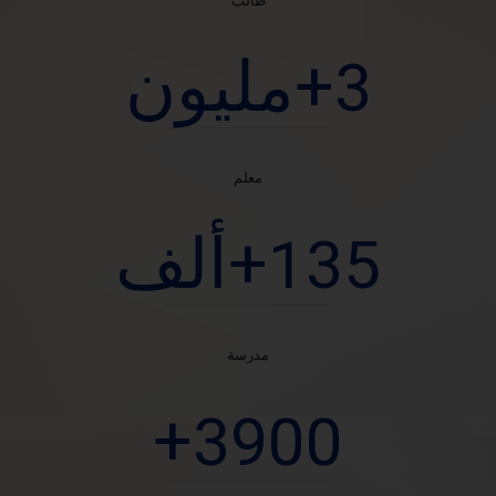
طالب
+مليون
3
معلم
+ألف
135
مدرسة
+
3900